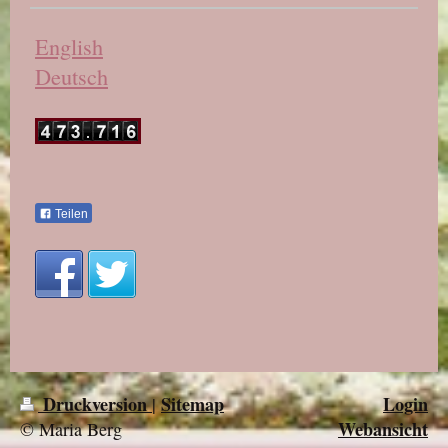
English
Deutsch
Teilen
Druckversion
Sitemap
Login
|
Webansicht
© Maria Berg