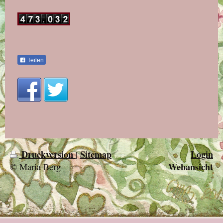
Teilen
Druckversion
Sitemap
Login
|
Webansicht
© Maria Berg